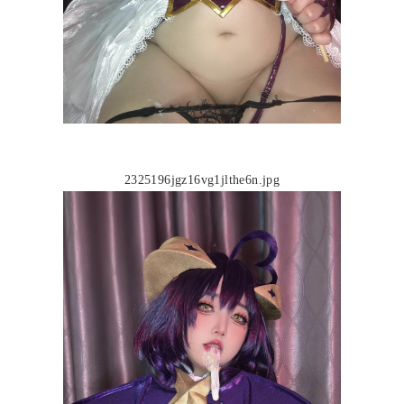
2325196jgz16vg1jlthe6n.jpg