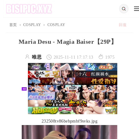
首页
›
COSPLAY
›
COSPLAY
回復
Maria Desu - Magia Baiser【29P】



唯思
2025-11-11 17:17:13
1975
232508tv86bebpmbf9svks.jpg