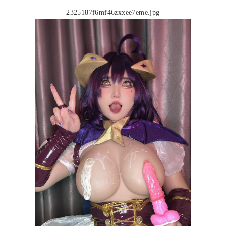
2325187f6mf46zxxee7eme.jpg