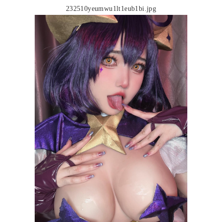
232510yeumwu1lt1eub1bi.jpg