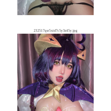
232517qsr5xid7c5y3z45y.jpg