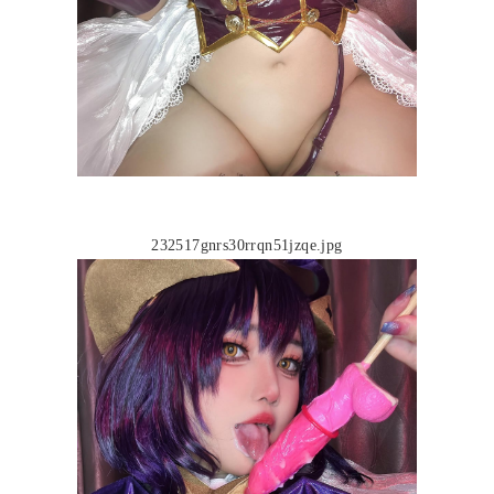
232517gnrs30rrqn51jzqe.jpg