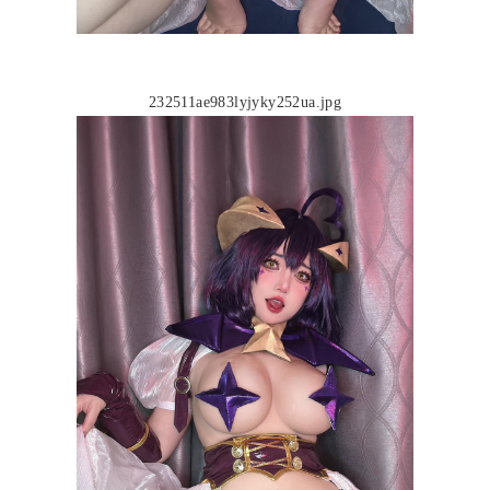
232511ae983lyjyky252ua.jpg