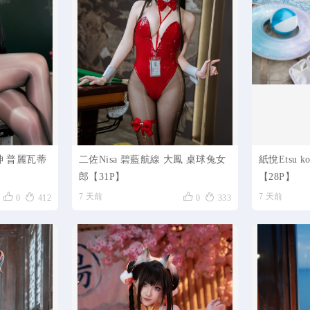
女神 普麗瓦蒂
二佐Nisa 碧藍航線 大鳳 桌球兔女
紙悅Etsu 
郎【31P】
【28P】




7 天前
7 天前
0
412
0
333