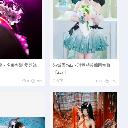
傷 - 多娜多娜 愛麗絲
洛城雪Yuki - 琳妮特鈴蘭圓舞曲
【22P】




7 天前
0
209
0
326