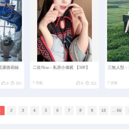
潮 芙露德莉絲
二佐Nisa - 私房小僵屍 【30P】
三無人型 - 




7 天前
7 天前
0
355
0
323
1
2
3
4
5
6
7
8
9
10
... 66