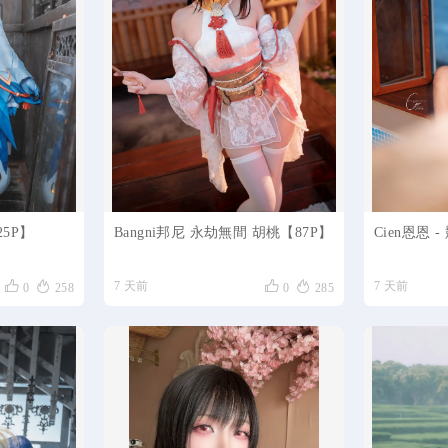
【25P】
Bangni邦尼 永劫無間 胡桃【87P】
Cien恩恩 




7 天前
7 天前
0
258
0
285