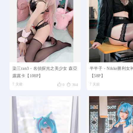
染三ran3 - 名偵探光之美少女 森亞
半半子 - Nikke勝利
露露卡【108P】
【58P】


7 天前
7 天前
0
364