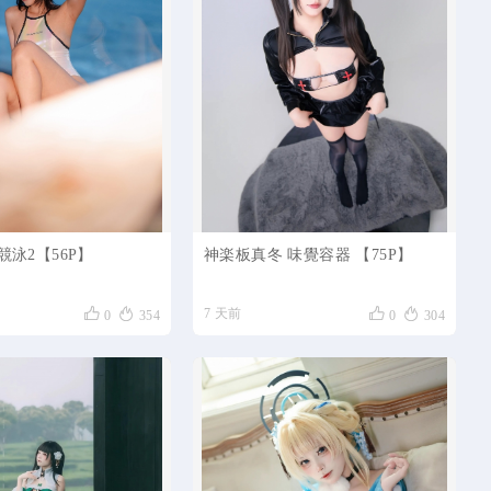
- 競泳2【56P】
神楽板真冬 味覺容器 【75P】




7 天前
0
354
0
304