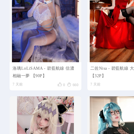
洛璃LoLiSAMA - 碧藍航線 信濃
二佐Nisa - 碧藍航線 
相融一夢 【90P】
【32P】


7 天前
7 天前
0
660