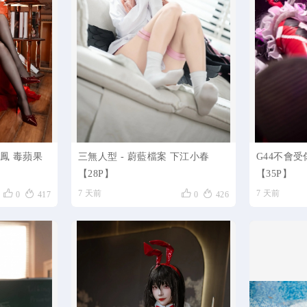
大鳳 毒蘋果
三無人型 - 蔚藍檔案 下江小春
G44不會受
【28P】
【35P】




7 天前
7 天前
0
417
0
426