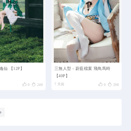
逸仙 【12P】
三無人型 - 蔚藍檔案 飛鳥馬時
【40P】




7 天前
0
240
0
298