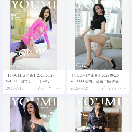
【YOUMI尤蜜薈】2025.06.27
【YOUMI尤蜜薈】2025.06.25
Vol.1145 凱竹Quinn 【69P】
Vol.1144 心妍小公主 肉色絲襪
【78P】




2025-7-10
2025-7-10
0
1730
0
3699