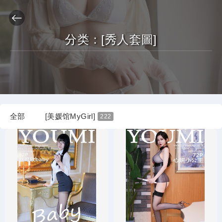
分类：
[秀人套圖]
全部
[美媛馆MyGirl]
222
[嗲囡囡FEILIN]
[秀人XIUREN]
432
8054
[语画界XIAOYU]
[花漾HuaYang]
1157
724
[模范学院MFStar]
[尤蜜荟YouMi]
361
740
[爱蜜社IMISS]
[魅妍社MiStar]
373
38
[星颜社XINGYAN]
283