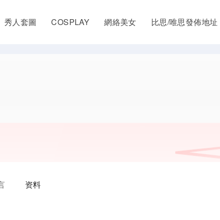
秀人套圖
COSPLAY
網絡美女
比思/唯思發佈地址
言
资料