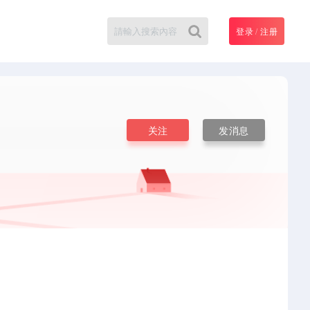
登录
/
注册
搜
关注
发消息
索