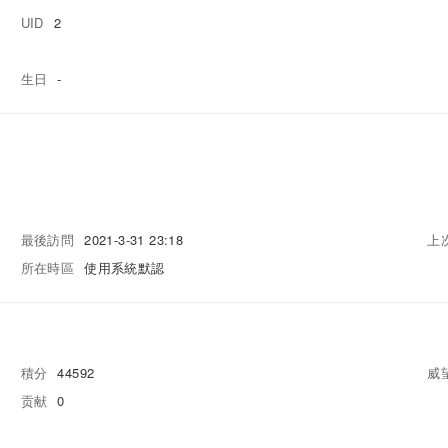
UID
2
生日
-
最後訪問
2021-3-31 23:18
上
所在時區
使用系統默認
積分
44592
威
贡献
0