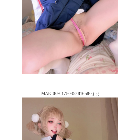
MAE-009-1780852816580.jpg