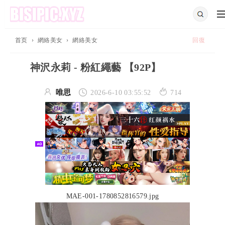
首页
›
網絡美女
›
網絡美女
回復
神沢永莉 - 粉紅繩藝 【92P】



唯思
2026-6-10 03:55:52
714
MAE-001-1780852816579.jpg