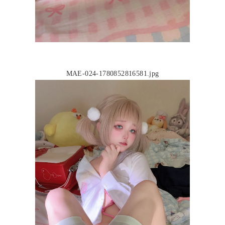
MAE-024-1780852816581.jpg