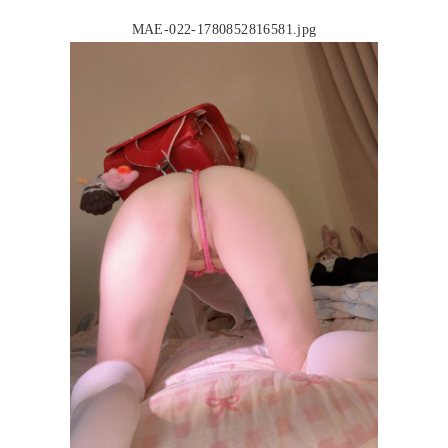
MAE-022-1780852816581.jpg