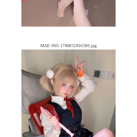
MAE-005-1780852816580.jpg