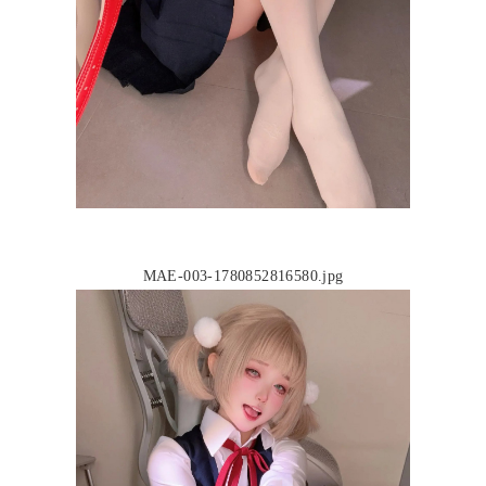
MAE-003-1780852816580.jpg