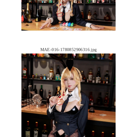
MAE-016-1780852906316.jpg