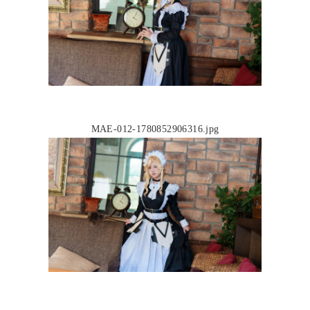
MAE-012-1780852906316.jpg