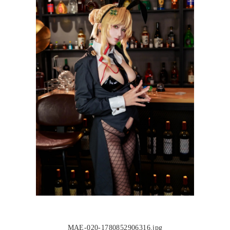
MAE-020-1780852906316.jpg