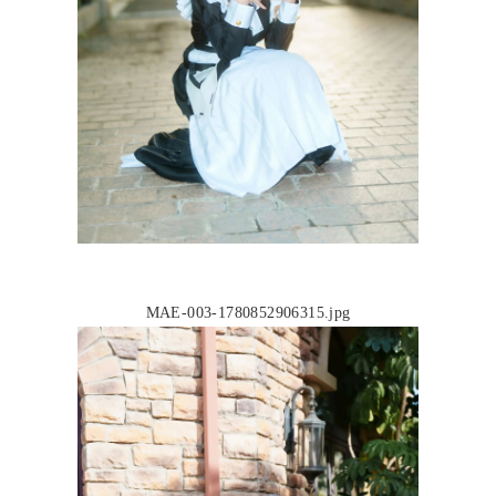
MAE-003-1780852906315.jpg