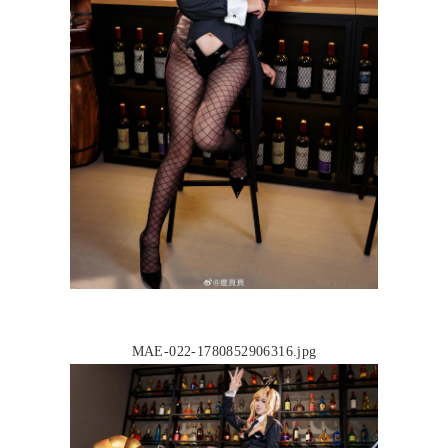
MAE-022-1780852906316.jpg