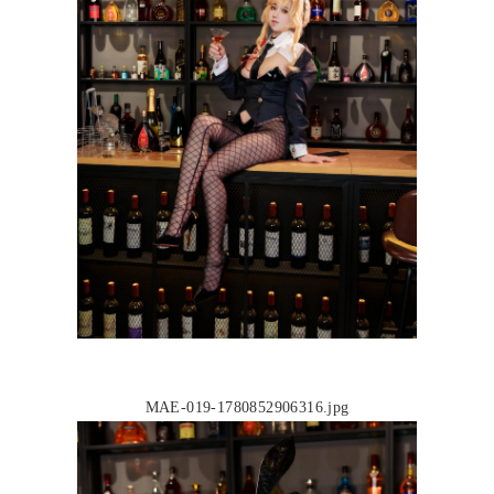
MAE-019-1780852906316.jpg