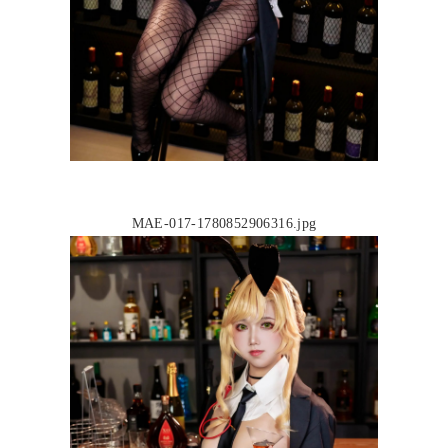
MAE-017-1780852906316.jpg