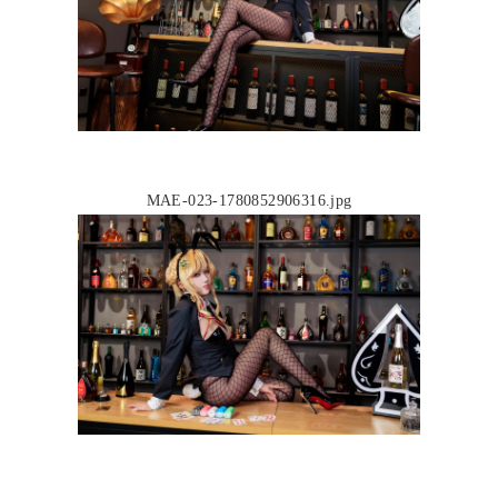
MAE-023-1780852906316.jpg