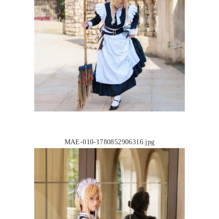
MAE-010-1780852906316.jpg