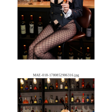
MAE-018-1780852906316.jpg