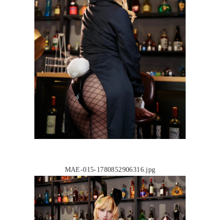
MAE-015-1780852906316.jpg