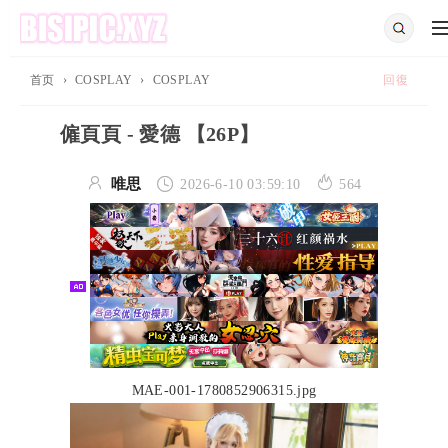
首页
›
COSPLAY
›
COSPLAY
回復
僱頁頁 - 愛德 【26P】



唯思
2026-6-10 03:59:10
564
MAE-001-1780852906315.jpg