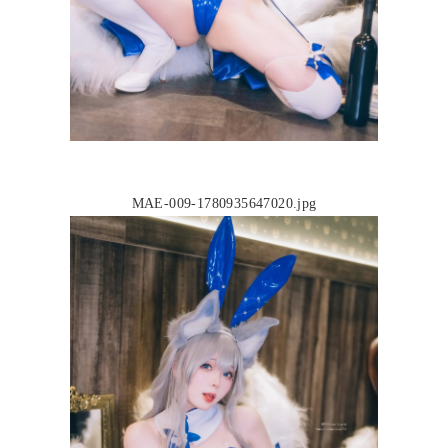
MAE-009-1780935647020.jpg