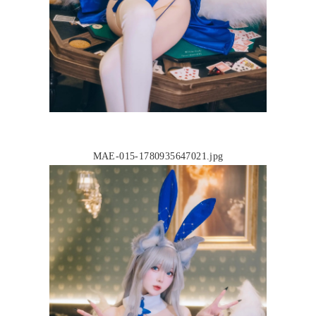
MAE-015-1780935647021.jpg