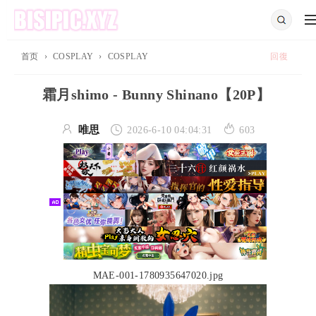
首页
›
COSPLAY
›
COSPLAY
回復
霜月shimo - Bunny Shinano【20P】



唯思
2026-6-10 04:04:31
603
MAE-001-1780935647020.jpg