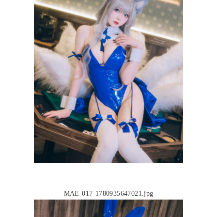
MAE-017-1780935647021.jpg