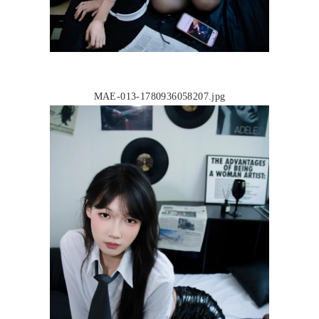
MAE-013-1780936058207.jpg