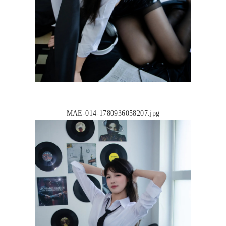
MAE-014-1780936058207.jpg