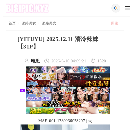
首页
›
網絡美女
›
網絡美女
回復
[YITUYU] 2025.12.11 清冷辣妹
【31P】



唯思
2026-6-10 04:09:21
1520
MAE-001-1780936058207.jpg