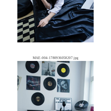
MAE-004-1780936058207.jpg