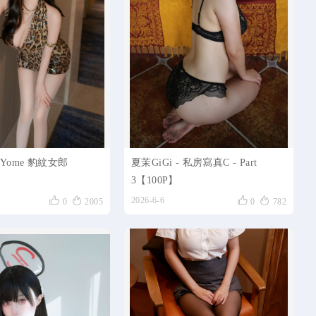
晨Yome 豹紋女郎
夏茉GiGi - 私房寫真C - Part
3【100P】




2026-6-6
0
2005
0
782