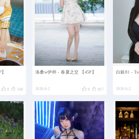
9P】
洛桑w伊梓 - 春夏之交 【45P】
白銀81 - Ts




2026-6-2
2026-6-2
0
548
0
857