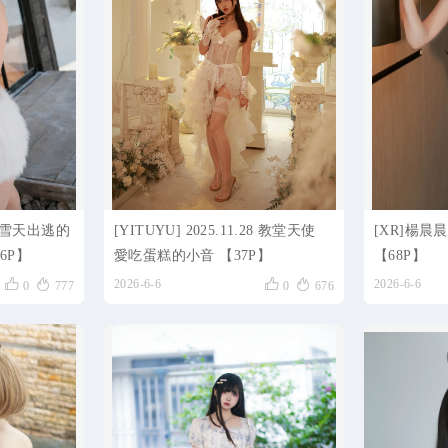
.04 雪天出逃的
[YITUYU] 2025.11.28 教堂天使
[XR]楊晨
6P】
愛吃蛋糕的小音 【37P】
【68P】




2026-6-6
2026-6-6
0
777
0
676