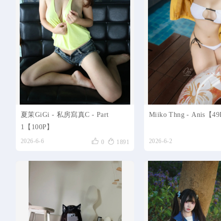
夏茉GiGi - 私房寫真C - Part
Miiko Thng - Anis【4
1【100P】


2026-6-6
2026-6-2
0
1891