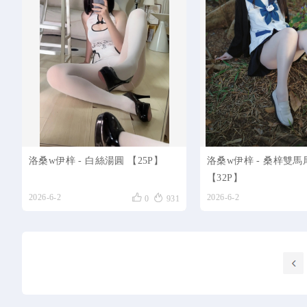
洛桑w伊梓 - 白絲湯圓 【25P】
洛桑w伊梓 - 桑梓雙馬尾
【32P】


2026-6-2
2026-6-2
0
931