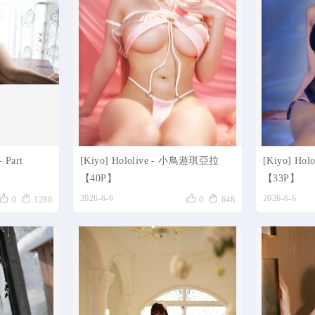
Part
[Kiyo] Hololive - 小鳥遊琪亞拉
[Kiyo] H
【40P】
【33P】




2026-6-6
2026-6-6
0
1280
0
648