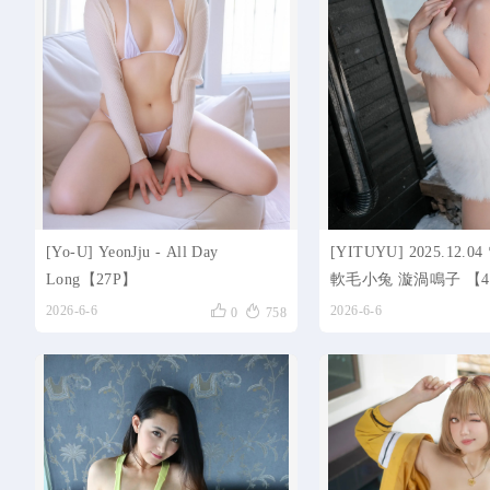
[Yo-U] YeonJju - All Day
[YITUYU] 2025.12
Long【27P】
軟毛小兔 漩渦鳴子 【4


2026-6-6
2026-6-6
0
758