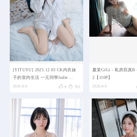
[YITUYU] 2025.12.03 CK內衣妹
夏茉GiGi - 私房寫真B - 
子的室內生活 一元同學Jodie ...
2【110P】


2026-6-6
2026-6-6
0
763