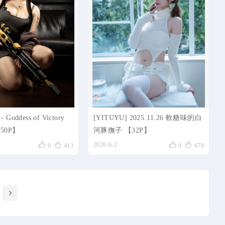
- Goddess of Victory
[YITUYU] 2025.11.26 軟糖味的白
【50P】
河豚撫子 【32P】




2026-6-2
0
413
0
678