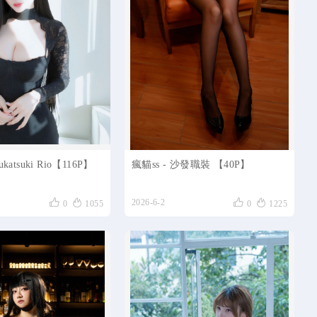
ukatsuki Rio【116P】
瘋貓ss - 沙發職裝 【40P】




2026-6-2
0
1055
0
1225