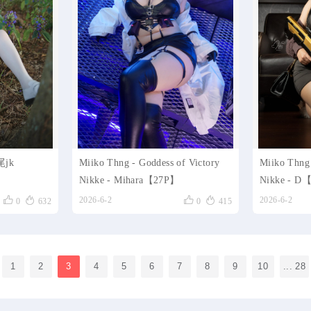
jk
Miiko Thng - Goddess of Victory
Miiko Thng 
Nikke - Mihara【27P】
Nikke - D




2026-6-2
2026-6-2
0
632
0
415
1
2
3
4
5
6
7
8
9
10
... 28