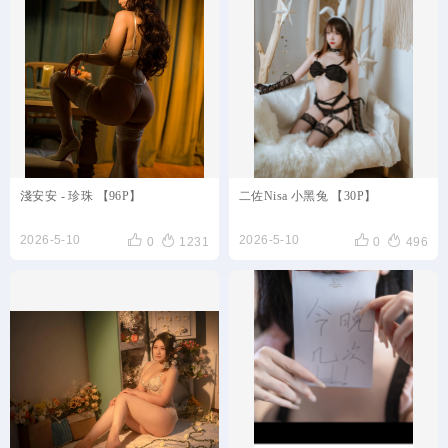
淺安安 - 珍珠 【96P】
二佐Nisa 小黑兔 【30P】




2026-5-10
2026-5-10
0
1231
0
496