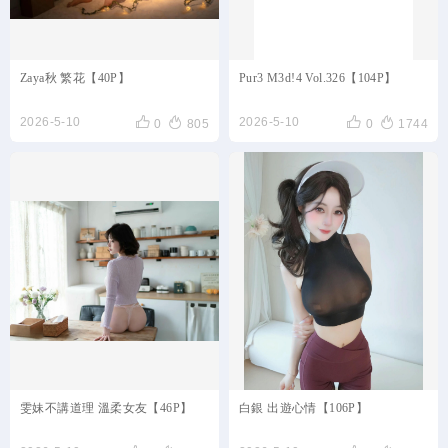
Zaya秋 繁花【40P】
Pur3 M3d!4 Vol.326【104P】




2026-5-10
2026-5-10
0
805
0
1744
雯妹不講道理 溫柔女友【46P】
白銀 出遊心情【106P】