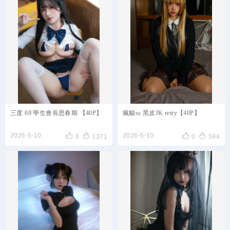
三度 69 學生會長思春期 【40P】
瘋貓ss 黑皮JK retry【40P】




2026-5-10
2026-5-10
0
1371
0
594