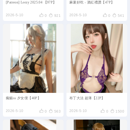
[Patreon] Leezy 2025.04 【97P】
麻薯好吃 - 酒紅禮讚【47P】




2026-5-10
2026-5-10
0
921
0
541
瘋貓ss 夕女僕【40P】
布丁大法 超薄【22P】




2026-5-10
2026-5-10
0
563
0
1500