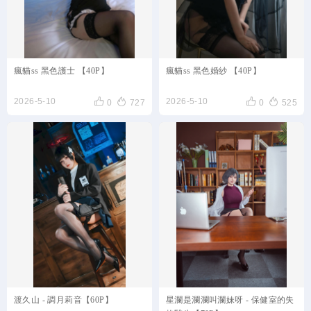
瘋貓ss 黑色護士 【40P】
瘋貓ss 黑色婚紗 【40P】




2026-5-10
2026-5-10
0
727
0
525
渡久山 - 調月莉音【60P】
星瀾是瀾瀾叫瀾妹呀 - 保健室的失