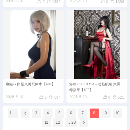




2026-5-10
2026-5-10
0
1550
0
1356
瘋貓ss 白發束縛死庫水【40P】
洛璃LoLiSAMA - 碧藍航線 大鳳
毒蘋果【60P】




2026-5-10
2026-5-10
0
594
0
521
1 ...
3
4
5
6
7
8
9
10
11
12
... 28