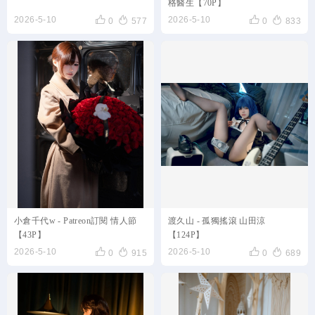
格醫生【70P】




2026-5-10
2026-5-10
0
577
0
833
小倉千代w - Patreon訂閱 情人節
渡久山 - 孤獨搖滾 山田涼
【43P】
【124P】




2026-5-10
2026-5-10
0
915
0
689