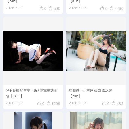
【24P】
【81P】




2026-5-17
2026-5-17
0
590
0
2460
@不倒黴的空空 - B站充電動態圖
燜燜碳 - 公主連結 凱露泳裝
包【143P】
【20P】




2026-5-17
2026-5-17
0
1209
0
485