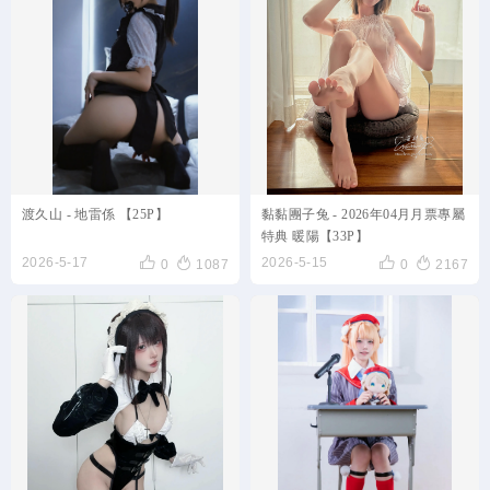
渡久山 - 地雷係 【25P】
黏黏團子兔 - 2026年04月月票專屬
特典 暖陽【33P】




2026-5-17
2026-5-15
0
1087
0
2167