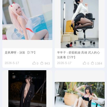
是夙卿呀 - 泳裝 【17P】
半半子 - 碧藍航線 高雄 武人的心
法素養【57P】




2026-5-17
2026-5-17
0
943
0
1384