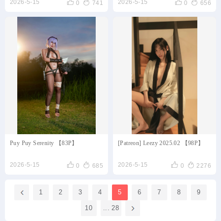




2026-5-15
2026-5-15
0
741
0
656
Puy Puy Serenity 【83P】
[Patreon] Leezy 2025.02 【98P】




2026-5-15
2026-5-15
0
685
0
2276
1
2
3
4
5
6
7
8
9
10
... 28