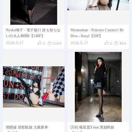
Nyako喵子 - 電子版51 誰も知らな
Menmentan - Princess Connect! Re
いの大人時間6【149P】
Dive - Karyl【20P】




2026-5-17
2026-5-17
0
2043
0
554
燜燜碳 碧藍航線 大鳳賽車
[XR] 楊晨晨Yome 黑絲蛇妖