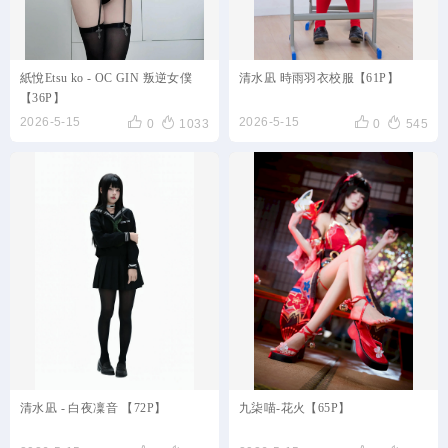
紙悅Etsu ko - OC GIN 叛逆女僕
清水凪 時雨羽衣校服【61P】
【36P】




2026-5-15
2026-5-15
0
1033
0
545
清水凪 - 白夜凜音 【72P】
九柒喵-花火【65P】