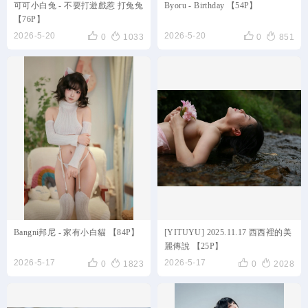
可可小白兔 - 不要打遊戲惹 打兔兔
Byoru - Birthday 【54P】
【76P】




2026-5-20
2026-5-20
0
1033
0
851
Bangni邦尼 - 家有小白貓 【84P】
[YITUYU] 2025.11.17 西西裡的美
麗傳說 【25P】




2026-5-17
2026-5-17
0
1823
0
2028